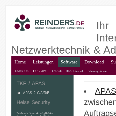
Ihr
Inte
Netzwerktechnik & Adm
Home
Leistungen
Software
Download
Su
CARBOOK
TKP / APAS
C/A/R/E
DKS Intercash
Fahrzeugbörsen
TKP / APAS
APA
APAS 2 C/A/R/E
zwisc
Heise Security
Auftrags
Fehlende Kontaktmöglichkeit: