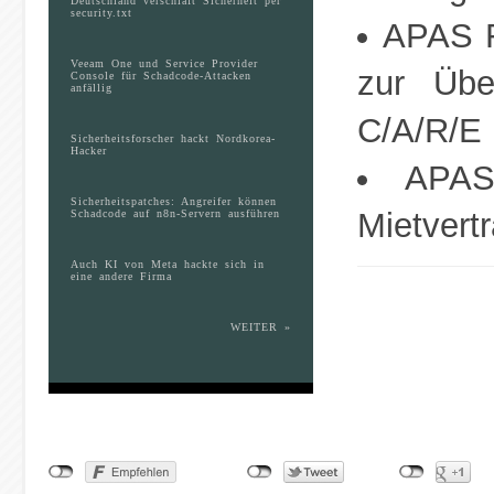
Deutschland verschläft Sicherheit per
security.txt
APAS F
Veeam One und Service Provider
zur Übe
Console für Schadcode-Attacken
anfällig
C/A/R/E
Sicherheitsforscher hackt Nordkorea-
Hacker
APAS
Sicherheitspatches: Angreifer können
Mietver
Schadcode auf n8n-Servern ausführen
Auch KI von Meta hackte sich in
eine andere Firma
WEITER »